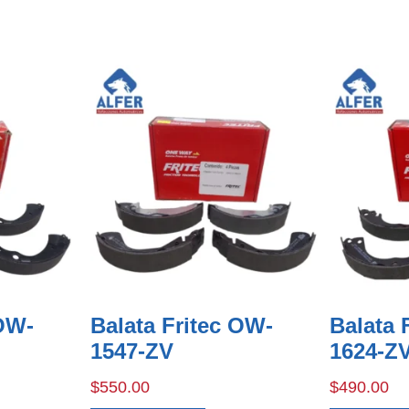
 OW-
Balata Fritec OW-
Balata 
1547-ZV
1624-Z
$
550.00
$
490.00