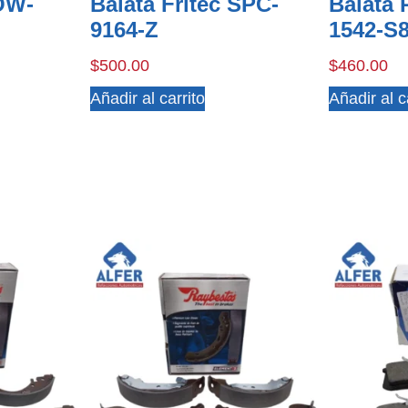
 OW-
Balata Fritec SPC-
Balata
9164-Z
1542-S
$
500.00
$
460.00
Añadir al carrito
Añadir al c