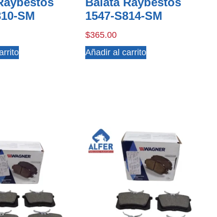
 Raybestos
Balata Raybestos
810-SM
1547-S814-SM
$
365.00
arrito
Añadir al carrito