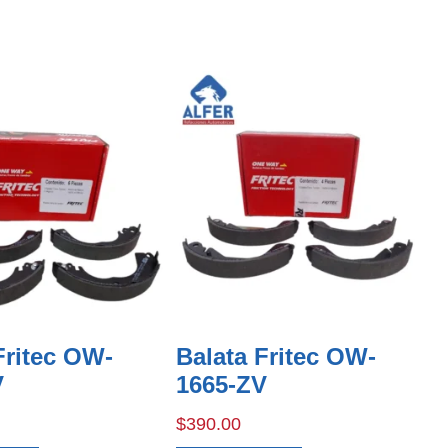
Fritec OW-
Balata Fritec OW-
V
1665-ZV
$
390.00