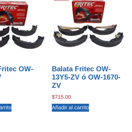
Fritec OW-
Balata Fritec OW-
V
13Y5-ZV ó OW-1670-
ZV
$
715.00
arrito
Añadir al carrito