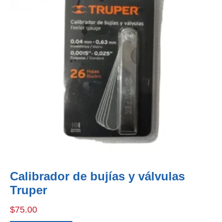
Calibrador de bujías y válvulas
Truper
$
75.00