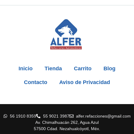
Inicio
Tienda
Carrito
Blog
Contacto
Aviso de Privacidad
56 1910 8359
55 9021 3987
alfer.refacciones@gmail.com
Av. Chimalhuacán 262, Agua Azul
57500 Cdad. Nezahualcóyotl, Méx.