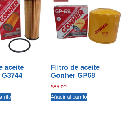
e aceite
Filtro de aceite
 G3744
Gonher GP68
$
85.00
arrito
Añadir al carrito