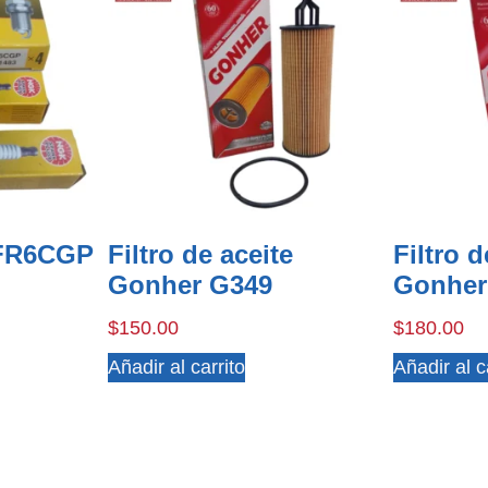
FR6CGP
Filtro de aceite
Filtro d
Gonher G349
Gonher
$
150.00
$
180.00
Añadir al carrito
Añadir al c