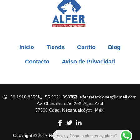
Inicio
Tienda
Carrito
Blog
Contacto
Aviso de Privacidad
56 1910 8359
55 9021 3987
alfer.refacciones@gmail.com
Av. Chimalhuacán 262, Agua Azul
57500 Cdad. Nezahualcóyotl, Méx.
Copyright © 2019 Refaccionaria Alfer. Todos los derechos
Hola, ¿Cómo podemos ayudarte?