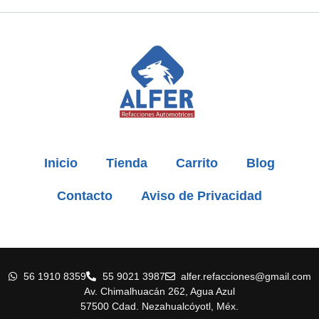
Inicio
Tienda
Carrito
Blog
Contacto
Aviso de Privacidad
56 1910 8359
55 9021 3987
alfer.refacciones@gmail.com
Av. Chimalhuacán 262, Agua Azul
57500 Cdad. Nezahualcóyotl, Méx.