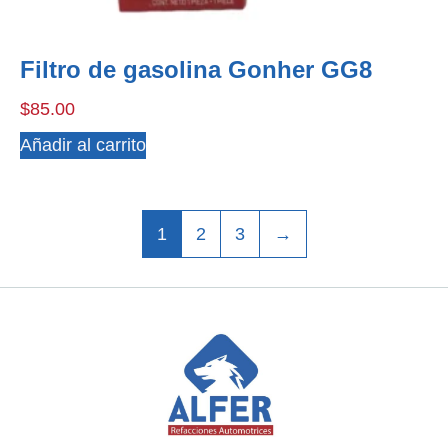
Filtro de gasolina Gonher GG8
$
85.00
Añadir al carrito
1
2
3
→