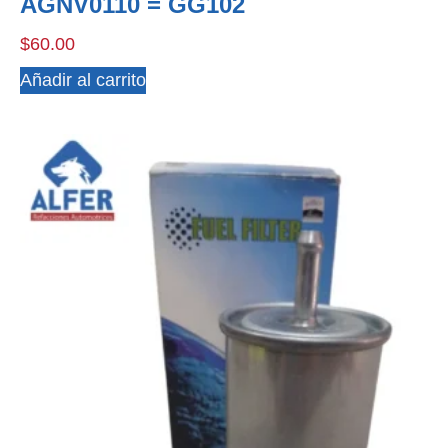
AGNV0110 = GG102
$
60.00
Añadir al carrito