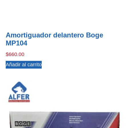
Amortiguador delantero Boge
MP104
$
660.00
Añadir al carrito