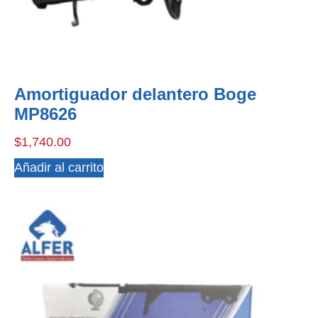
Amortiguador delantero Boge
MP8626
$
1,740.00
Añadir al carrito