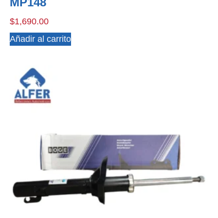
MP148
$
1,690.00
Añadir al carrito