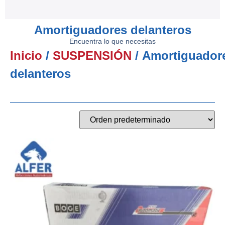
Amortiguadores delanteros
Encuentra lo que necesitas
Inicio
/
SUSPENSIÓN
/ Amortiguador
delanteros