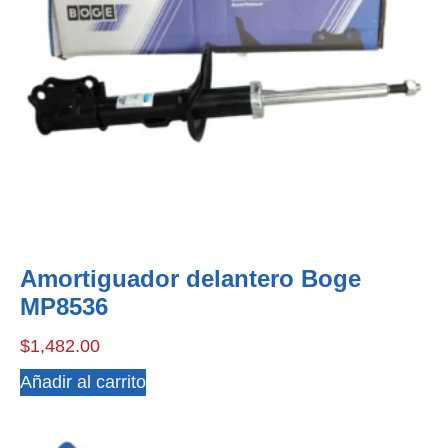
Amortiguador delantero Boge
MP8536
$
1,482.00
Añadir al carrito