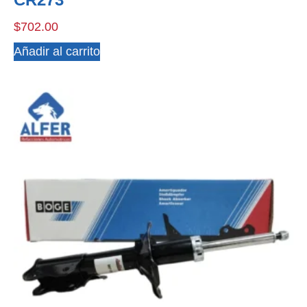
$
702.00
Añadir al carrito