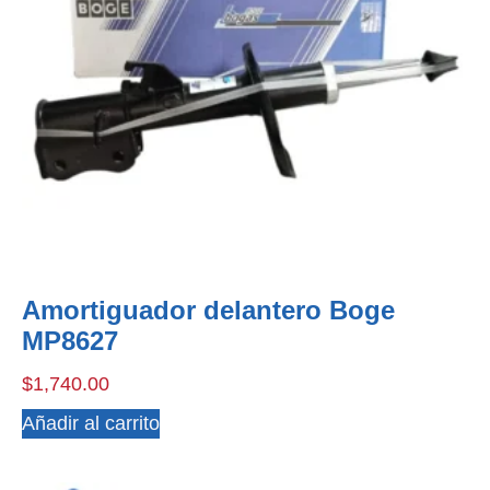
Amortiguador delantero Boge
MP8627
$
1,740.00
Añadir al carrito