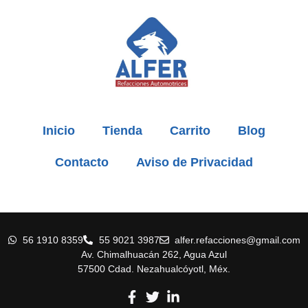
Inicio
Tienda
Carrito
Blog
Contacto
Aviso de Privacidad
56 1910 8359
55 9021 3987
alfer.refacciones@gmail.com
Av. Chimalhuacán 262, Agua Azul
57500 Cdad. Nezahualcóyotl, Méx.