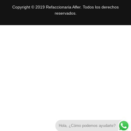
Copyright © 2019 Refaccionaria Alfer. Todos los derechos
reservados.
Hola, ¿Cómo podemos ayudarte?