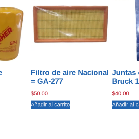
e
Filtro de aire Nacional
Juntas 
= GA-277
Bruck 
$
50.00
$
40.00
Añadir al carrito
Añadir al c