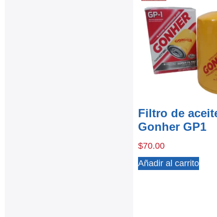
Filtro de aceit
Gonher GP1
$
70.00
Añadir al carrito