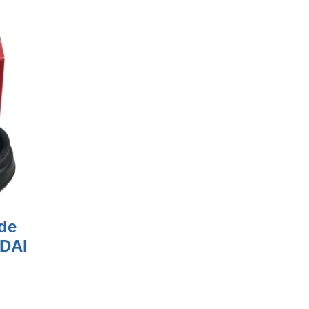
de
 DAI