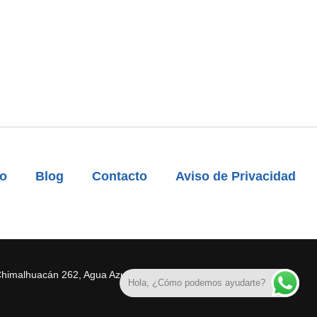
to
Blog
Contacto
Aviso de Privacidad
Chimalhuacán 262, Agua Azul, 57500 Cdad. Nezahualcóyotl, Méx.
Hola, ¿Cómo podemos ayudarte?