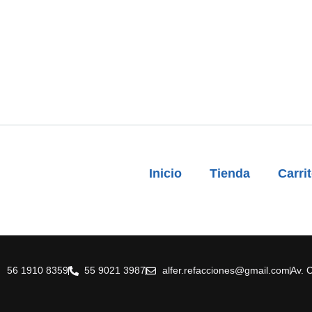
Inicio
Tienda
Carri
56 1910 8359
55 9021 3987
alfer.refacciones@gmail.com
Av. 