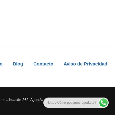
to
Blog
Contacto
Aviso de Privacidad
Chimalhuacán 262, Agua Azul, 57500 Cdad. Nezahualcóyotl, Méx.
Hola, ¿Cómo podemos ayudarte?