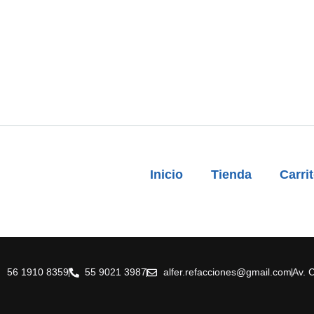
Inicio
Tienda
Carri
56 1910 8359
55 9021 3987
alfer.refacciones@gmail.com
Av. 