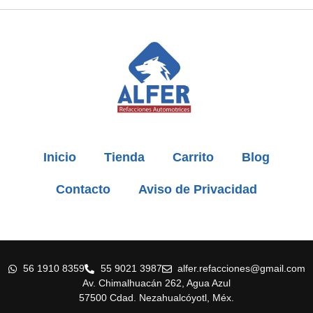
Inicio
Tienda
Carrito
Blog
Contacto
Aviso de Privacidad
56 1910 8359
55 9021 3987
alfer.refacciones@gmail.com
Av. Chimalhuacán 262, Agua Azul
57500 Cdad. Nezahualcóyotl, Méx.