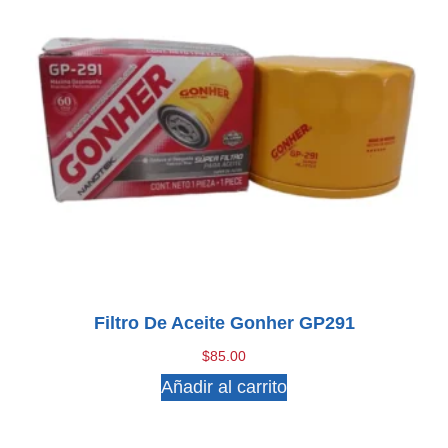
Filtro De Aceite Gonher GP291
$
85.00
Añadir al carrito