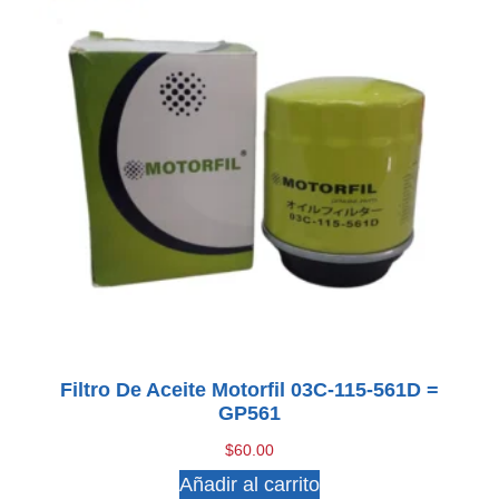
Filtro De Aceite Motorfil 03C-115-561D =
GP561
$
60.00
Añadir al carrito