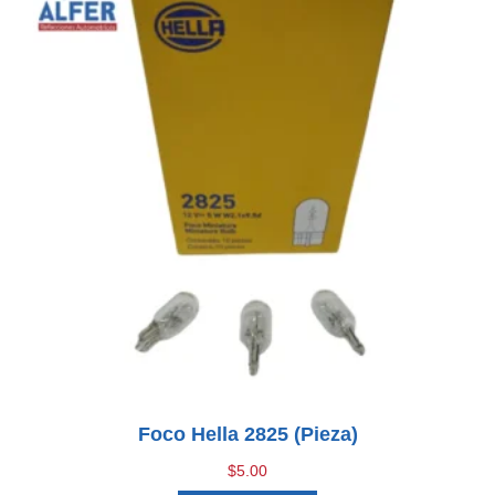
Foco Hella 2825 (pieza)
$
5.00