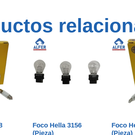
uctos relacio
8
Foco Hella 3156
Foco He
(pieza)
(pieza)