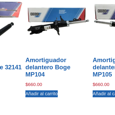
Amortiguador
Amorti
e 32141
delantero Boge
delant
MP104
MP105
$
660.00
$
660.00
Añadir al carrito
Añadir al c