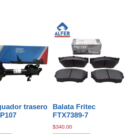
uador trasero
Balata Fritec
P107
FTX7389-7
$
340.00