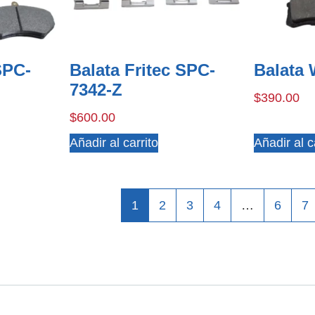
SPC-
Balata Fritec SPC-
Balata
7342-Z
$
390.00
$
600.00
Añadir al carrito
Añadir al c
1
2
3
4
…
6
7