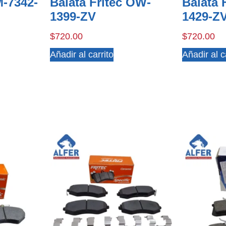
M-7342-
Balata Fritec OW-
Balata 
1399-ZV
1429-Z
$
720.00
$
720.00
Añadir al carrito
Añadir al c