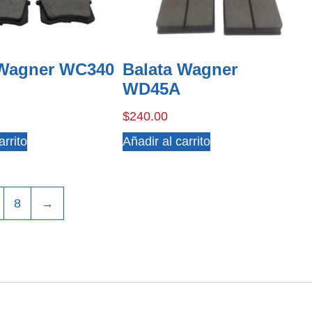
 Wagner WC340
Balata Wagner
WD45A
$
240.00
arrito
Añadir al carrito
8
→