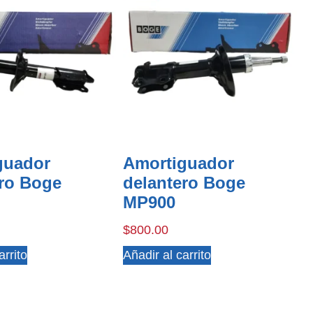
guador
Amortiguador
ero Boge
delantero Boge
MP900
$
800.00
arrito
Añadir al carrito