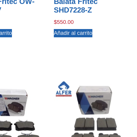
Fritec OW-
Balata Fritec
V
SHD7228-Z
$
550.00
arrito
Añadir al carrito