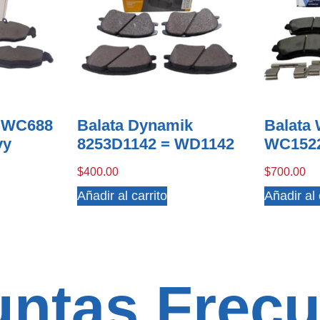
r WC688
Balata Dynamik
Balata
vy
8253D1142 = WD1142
WC152
$
400.00
$
700.00
Añadir al carrito
Añadir al 
untas Frecu