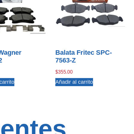
 Wagner
Balata Fritec SPC-
2
7563-Z
$
355.00
carrito
Añadir al carrito
entes