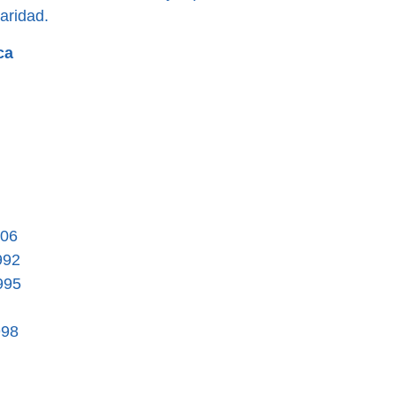
aridad.
ca
006
992
995
998