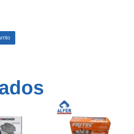
rrito
nados