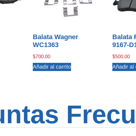
Balata Wagner
Balata
WC1363
9167-D
$
700.00
$
500.00
Añadir al carrito
Añadir al 
untas Frecu