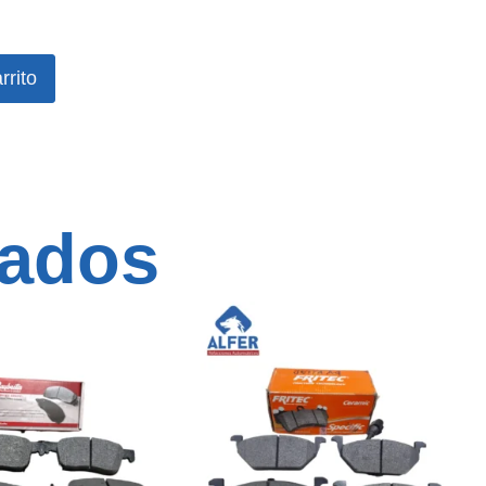
rrito
nados