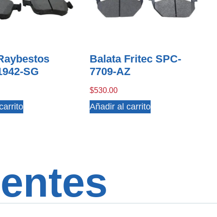
 Raybestos
Balata Fritec SPC-
1942-SG
7709-AZ
$
530.00
carrito
Añadir al carrito
entes