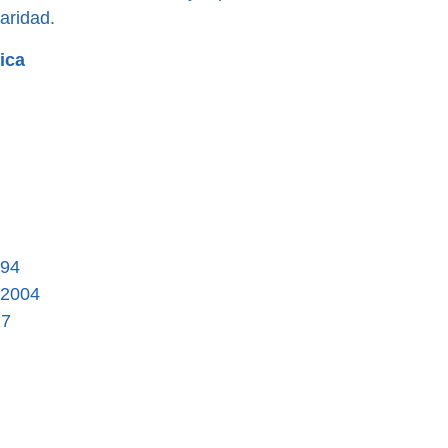
aridad.
ica
994
-2004
17