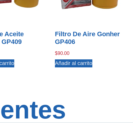
De Aceite
Filtro De Aire Gonher
 GP409
GP406
$
90.00
carrito
Añadir al carrito
entes