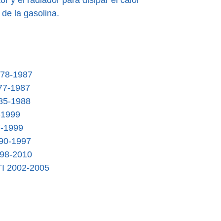
or y el radiador para disipar el calor
de la gasolina.
978-1987
77-1987
85-1988
-1999
7-1999
90-1997
998-2010
TI 2002-2005