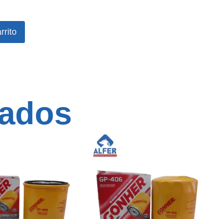
rrito
nados