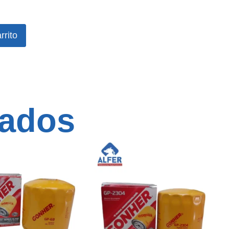
rrito
nados