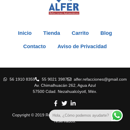
Inicio
Tienda
Carrito
Blog
Contacto
Aviso de Privacidad
56 1910 8359
55 9021 3987
alfer.refacciones@gmail.com
Av. Chimalhuacán 262, Agua Azul
57500 Cdad. Nezahualcóyotl, Méx.
Copyright © 2019 Refaccionaria Alfer. Todos los derechos
Hola, ¿Cómo podemos ayudarte?
reservados.